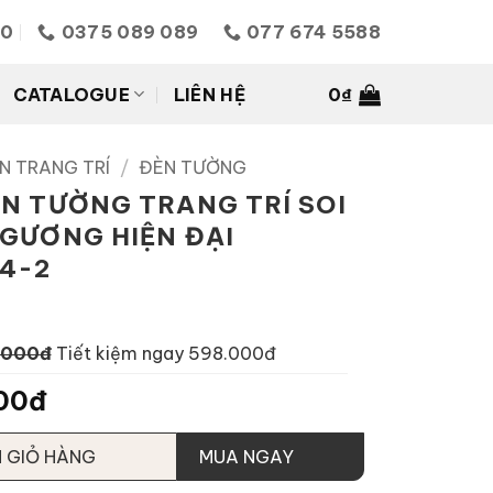
10
0375 089 089
077 674 5588
CATALOGUE
LIÊN HỆ
0
₫
N TRANG TRÍ
/
ĐÈN TƯỜNG
N TƯỜNG TRANG TRÍ SOI
GƯƠNG HIỆN ĐẠI
4-2
.000đ
Tiết kiệm ngay 598.000đ
00đ
 GIỎ HÀNG
MUA NGAY