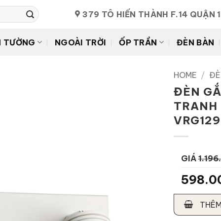
379 TÔ HIẾN THÀNH F.14 QUẬN 
N TƯỜNG
NGOÀI TRỜI
ỐP TRẦN
ĐÈN BÀN
HOME
/
ĐÈ
ĐÈN GẮ
TRANH 
VRG129
GIÁ
1.196
598.0
THÊM