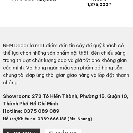
price
price
1,375,000
₫
was:
is:
1,260,000₫.
735,000₫.
NEM Decor là một điểm đến tin cậy để quý khách có
thể lựa chọn những sản phẩm nội thất, đèn chiếu sáng -
trang trí đạt chất lượng cao và giá tốt cho không gian
của mình. Với hàng ngàn mẫu sản phẩm có hàng sẵn,
chúng tôi đáp ứng thời gian giao hàng và lắp đặt nhanh
chóng.
Showroom: 272 Tô Hiến Thành, Phường 15, Quận 10,
Thành Phố Hồ Chí Minh
Hotline:
0375 089 089
Hỗ trợ/Khiếu nại 0989 666 188 (Ms. Nhung)