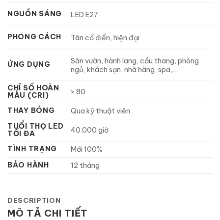
NGUỒN SÁNG
LED E27
PHONG CÁCH
Tân cổ điển, hiện đại
Sân vườn, hành lang, cầu thang, phòng
ỨNG DỤNG
ngủ, khách sạn, nhà hàng, spa,…
CHỈ SỐ HOÀN
> 80
MÀU (CRI)
THAY BÓNG
Qua kỹ thuật viên
TUỔI THỌ LED
40.000 giờ
TỐI ĐA
TÌNH TRẠNG
Mới 100%
BẢO HÀNH
12 tháng
DESCRIPTION
MÔ TẢ CHI TIẾT