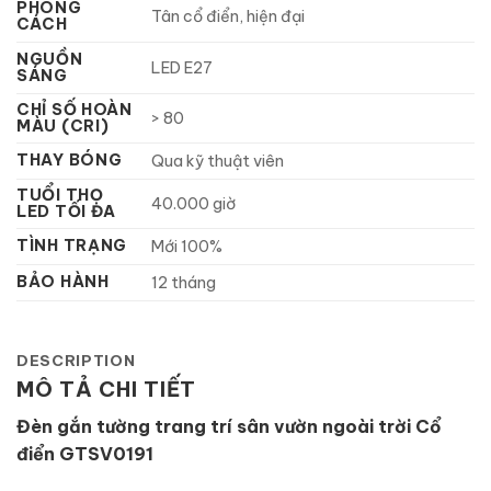
PHONG
Tân cổ điển, hiện đại
CÁCH
NGUỒN
LED E27
SÁNG
CHỈ SỐ HOÀN
> 80
MÀU (CRI)
THAY BÓNG
Qua kỹ thuật viên
TUỔI THỌ
40.000 giờ
LED TỐI ĐA
TÌNH TRẠNG
Mới 100%
BẢO HÀNH
12 tháng
DESCRIPTION
MÔ TẢ CHI TIẾT
Đèn gắn tường trang trí sân vườn ngoài trời Cổ
điển GTSV0191