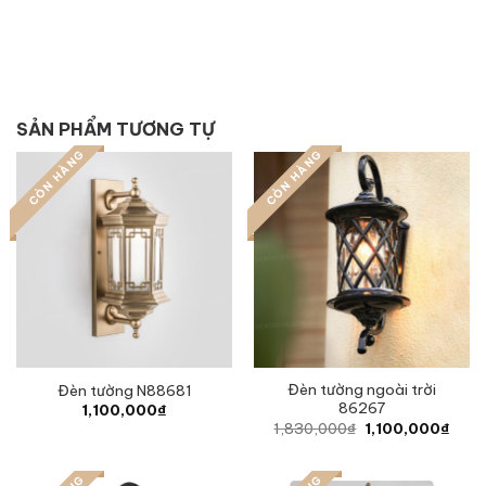
SẢN PHẨM TƯƠNG TỰ
CÒN HÀNG
CÒN HÀNG
Đèn tường ngoài trời
Đèn tường N88681
86267
1,100,000
₫
Original
Curre
1,830,000
₫
1,100,000
₫
price
price
was:
is:
1,830,000₫.
1,10