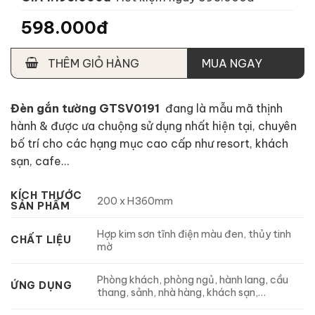
598.000đ
THÊM GIỎ HÀNG
MUA NGAY
Đèn gắn tường GTSV0191
đang là mẫu mã thịnh
hành & được ưa chuộng sử dụng nhất hiện tại, chuyên
bố trí cho các hạng mục cao cấp như resort, khách
sạn, cafe…
KÍCH THƯỚC
200 x H360mm
SẢN PHẨM
Hợp kim sơn tĩnh điện màu đen, thủy tinh
CHẤT LIỆU
mờ
Phòng khách, phòng ngủ, hành lang, cầu
ỨNG DỤNG
thang, sảnh, nhà hàng, khách sạn,…