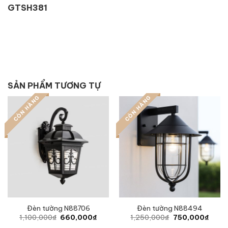
GTSH381
SẢN PHẨM TƯƠNG TỰ
CÒN HÀNG
CÒN HÀNG
Đèn tường N88706
Đèn tường N88494
Original
Current
Original
Curre
1,100,000
₫
660,000
₫
1,250,000
₫
750,000
₫
price
price
price
price