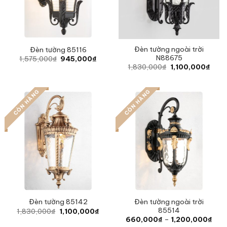
Đèn tường ngoài trời
Đèn tường 85116
N88675
Original
Current
1,575,000
₫
945,000
₫
price
price
Original
Curre
1,830,000
₫
1,100,000
₫
was:
is:
price
price
1,575,000₫.
945,000₫.
was:
is:
1,830,000₫.
1,10
CÒN HÀNG
CÒN HÀNG
Đèn tường ngoài trời
Đèn tường 85142
85514
Original
Current
1,830,000
₫
1,100,000
₫
price
price
Pric
660,000
₫
–
1,200,000
₫
was:
is:
rang