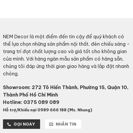
1,830,000₫.
1,100,000₫.
660
thro
1,2
NEM Decor là một điểm đến tin cậy để quý khách có
thể lựa chọn những sản phẩm nội thất, đèn chiếu sáng -
trang trí đạt chất lượng cao và giá tốt cho không gian
của mình. Với hàng ngàn mẫu sản phẩm có hàng sẵn,
chúng tôi đáp ứng thời gian giao hàng và lắp đặt nhanh
chóng.
Showroom: 272 Tô Hiến Thành, Phường 15, Quận 10,
Thành Phố Hồ Chí Minh
Hotline:
0375 089 089
Hỗ trợ/Khiếu nại 0989 666 188 (Ms. Nhung)
GỌI NGAY
NHẮN TIN