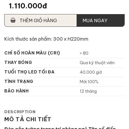
1.110.000đ
THÊM GIỎ HÀNG
MUA NGAY
Kích thước sản phẩm: 300 x H220mm
CHỈ SỐ HOÀN MÀU (CRI)
> 80
THAY BÓNG
Qua kỹ thuật viên
TUỔI THỌ LED TỐI ĐA
40.000 giờ
TÌNH TRẠNG
Mới 100%
BẢO HÀNH
12 tháng
DESCRIPTION
MÔ TẢ CHI TIẾT
Đèn gắn tường trang trí phòng ngủ Tân cổ điển