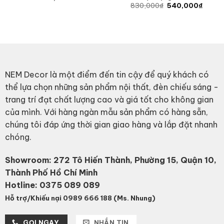
Original
Curren
830,000
₫
540,000
₫
price
price
was:
is:
830,000₫.
540,0
NEM Decor là một điểm đến tin cậy để quý khách có
thể lựa chọn những sản phẩm nội thất, đèn chiếu sáng -
trang trí đạt chất lượng cao và giá tốt cho không gian
của mình. Với hàng ngàn mẫu sản phẩm có hàng sẵn,
chúng tôi đáp ứng thời gian giao hàng và lắp đặt nhanh
chóng.
Showroom: 272 Tô Hiến Thành, Phường 15, Quận 10,
Thành Phố Hồ Chí Minh
Hotline:
0375 089 089
Hỗ trợ/Khiếu nại 0989 666 188 (Ms. Nhung)
GỌI NGAY
NHẮN TIN