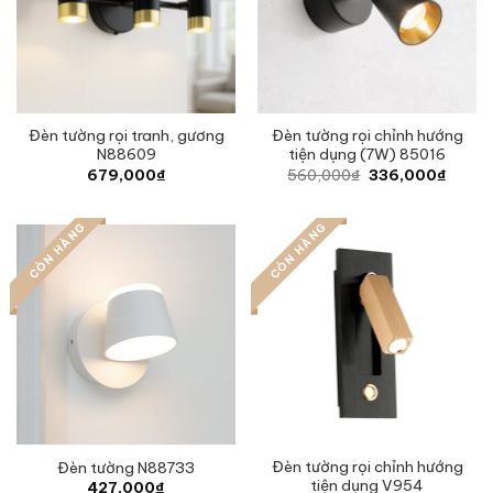
Đèn tường rọi tranh, gương
Đèn tường rọi chỉnh hướng
N88609
tiện dụng (7W) 85016
Original
Curren
679,000
₫
560,000
₫
336,000
₫
price
price
was:
is:
560,000₫.
336,0
CÒN HÀNG
CÒN HÀNG
Đèn tường rọi chỉnh hướng
Đèn tường N88733
tiện dụng V954
427,000
₫