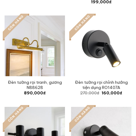
price
price
199,000
₫
was:
is:
1,325,000₫.
740,000₫.
CÒN HÀNG
CÒN HÀNG
Đèn tường rọi tranh, gương
Đèn tường rọi chỉnh hướng
N88628
tiện dụng RO1407A
Original
Curren
890,000
₫
270,000
₫
160,000
₫
price
price
was:
is:
270,000₫.
160,00
CÒN HÀNG
CÒN HÀNG