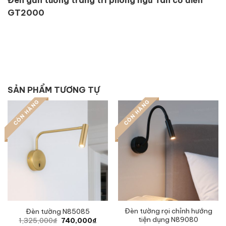
GT2000
SẢN PHẨM TƯƠNG TỰ
CÒN HÀNG
CÒN HÀNG
Đèn tường rọi chỉnh hướng
Đèn tường N85085
tiện dụng N89080
Original
Current
1,325,000
₫
740,000
₫