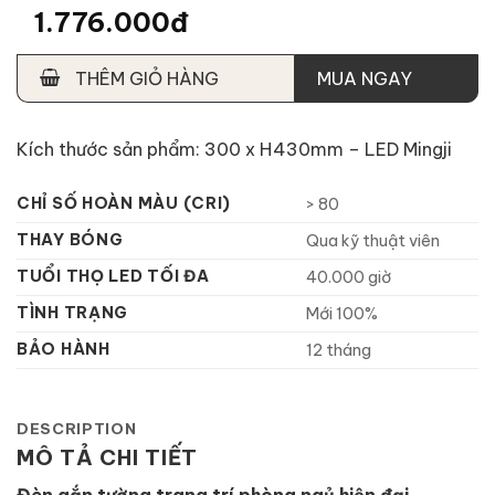
1.776.000đ
THÊM GIỎ HÀNG
MUA NGAY
Kích thước sản phẩm: 300 x H430mm – LED Mingji
CHỈ SỐ HOÀN MÀU (CRI)
> 80
THAY BÓNG
Qua kỹ thuật viên
TUỔI THỌ LED TỐI ĐA
40.000 giờ
TÌNH TRẠNG
Mới 100%
BẢO HÀNH
12 tháng
DESCRIPTION
MÔ TẢ CHI TIẾT
Đèn gắn tường trang trí phòng ngủ hiện đại