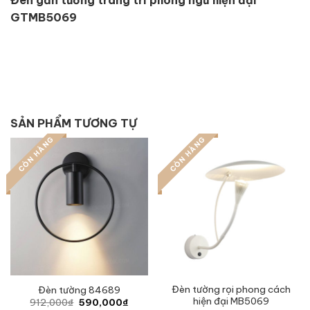
GTMB5069
SẢN PHẨM TƯƠNG TỰ
CÒN HÀNG
CÒN HÀNG
Đèn tường rọi phong cách
Đèn tường 84689
hiện đại MB5069
Original
Current
912,000
₫
590,000
₫