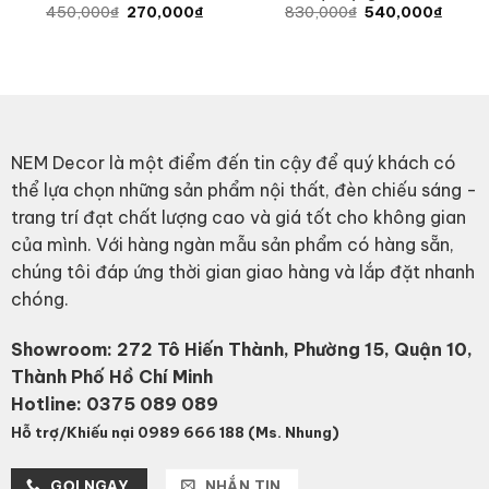
Original
Current
Original
Curren
450,000
₫
270,000
₫
830,000
₫
540,000
₫
price
price
price
price
was:
is:
was:
is:
450,000₫.
270,000₫.
830,000₫.
540,0
NEM Decor là một điểm đến tin cậy để quý khách có
thể lựa chọn những sản phẩm nội thất, đèn chiếu sáng -
trang trí đạt chất lượng cao và giá tốt cho không gian
của mình. Với hàng ngàn mẫu sản phẩm có hàng sẵn,
chúng tôi đáp ứng thời gian giao hàng và lắp đặt nhanh
chóng.
Showroom: 272 Tô Hiến Thành, Phường 15, Quận 10,
Thành Phố Hồ Chí Minh
Hotline:
0375 089 089
Hỗ trợ/Khiếu nại 0989 666 188 (Ms. Nhung)
GỌI NGAY
NHẮN TIN