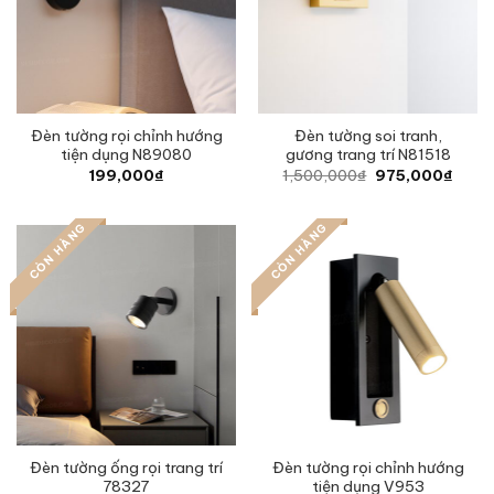
Đèn tường rọi chỉnh hướng
Đèn tường soi tranh,
tiện dụng N89080
gương trang trí N81518
Original
Curre
199,000
₫
1,500,000
₫
975,000
₫
price
price
was:
is:
1,500,000₫.
975,0
CÒN HÀNG
CÒN HÀNG
Đèn tường ống rọi trang trí
Đèn tường rọi chỉnh hướng
78327
tiện dụng V953