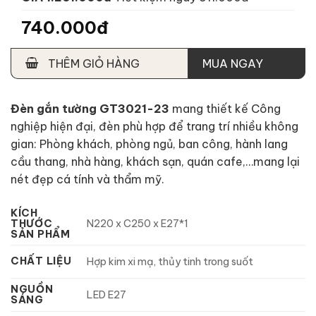
740.000đ
THÊM GIỎ HÀNG
MUA NGAY
Đèn gắn tường GT3021-23
mang thiết kế Công
nghiệp hiện đại, đèn phù hợp để trang trí nhiều không
gian: Phòng khách, phòng ngủ, ban công, hành lang
cầu thang, nhà hàng, khách sạn, quán cafe,…mang lại
nét đẹp cá tính và thẩm mỹ.
KÍCH
THƯỚC
N220 x C250 x E27*1
SẢN PHẨM
CHẤT LIỆU
Hợp kim xi mạ, thủy tinh trong suốt
NGUỒN
LED E27
SÁNG