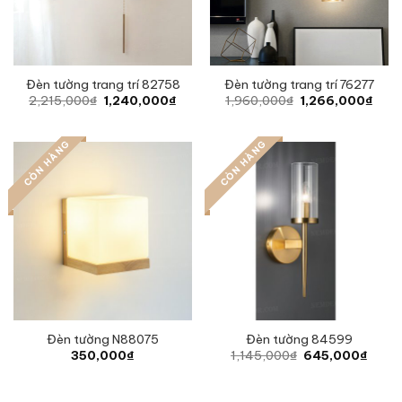
Đèn tường trang trí 82758
Đèn tường trang trí 76277
Original
Current
Original
Curr
2,215,000
₫
1,240,000
₫
1,960,000
₫
1,266,000
₫
price
price
price
pric
was:
is:
was:
is:
2,215,000₫.
1,240,000₫.
1,960,000₫.
1,26
CÒN HÀNG
CÒN HÀNG
Đèn tường N88075
Đèn tường 84599
Original
Curre
350,000
₫
1,145,000
₫
645,000
₫
price
price
was:
is:
1,145,000₫.
645,0