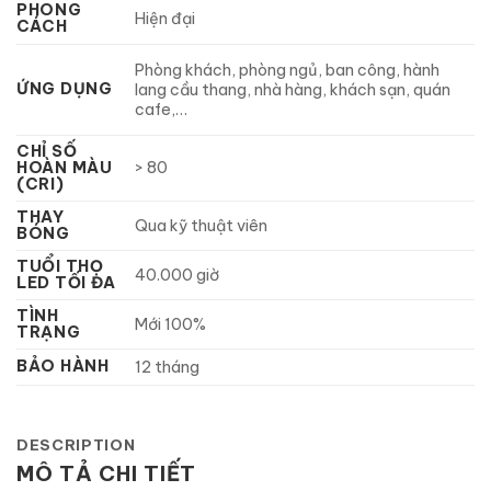
PHONG
Hiện đại
CÁCH
Phòng khách, phòng ngủ, ban công, hành
ỨNG DỤNG
lang cầu thang, nhà hàng, khách sạn, quán
cafe,…
CHỈ SỐ
HOÀN MÀU
> 80
(CRI)
THAY
Qua kỹ thuật viên
BÓNG
TUỔI THỌ
40.000 giờ
LED TỐI ĐA
TÌNH
Mới 100%
TRẠNG
BẢO HÀNH
12 tháng
DESCRIPTION
MÔ TẢ CHI TIẾT