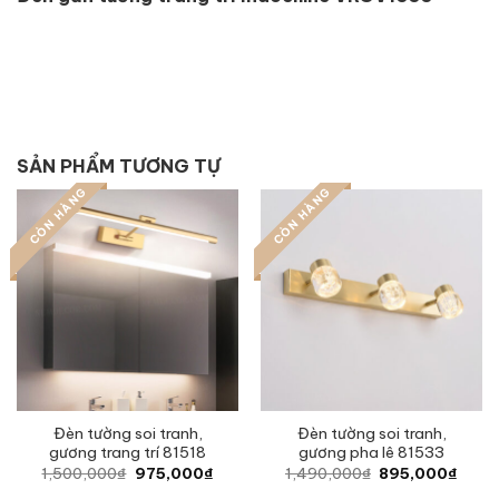
SẢN PHẨM TƯƠNG TỰ
CÒN HÀNG
CÒN HÀNG
Đèn tường soi tranh,
Đèn tường soi tranh,
gương trang trí 81518
gương pha lê 81533
Original
Current
Original
Curre
1,500,000
₫
975,000
₫
1,490,000
₫
895,000
₫
price
price
price
price