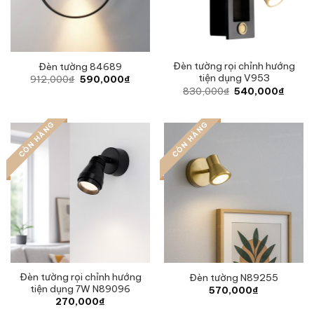
Đèn tường rọi chỉnh hướng
Đèn tường 84689
tiện dụng V953
Original
Current
912,000
₫
590,000
₫
price
price
Original
Curren
830,000
₫
540,000
₫
was:
is:
price
price
912,000₫.
590,000₫.
was:
is:
830,000₫.
540,0
CÒN HÀNG
CÒN HÀNG
Đèn tường rọi chỉnh hướng
Đèn tường N89255
tiện dụng 7W N89096
570,000
₫
270,000
₫