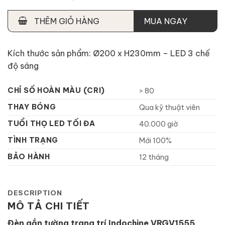
THÊM GIỎ HÀNG
MUA NGAY
Kích thước sản phẩm: Ø200 x H230mm – LED 3 chế
độ sáng
CHỈ SỐ HOÀN MÀU (CRI)
> 80
THAY BÓNG
Qua kỹ thuật viên
TUỔI THỌ LED TỐI ĐA
40.000 giờ
TÌNH TRẠNG
Mới 100%
BẢO HÀNH
12 tháng
DESCRIPTION
MÔ TẢ CHI TIẾT
Đèn gắn tường trang trí Indochine VRGV1555