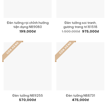
Đèn tường rọi chỉnh hướng
Đèn tường soi tranh,
tiện dụng N89080
gương trang trí 81518
Original
Curre
199,000
₫
1,500,000
₫
975,000
₫
price
price
was:
is:
1,500,000₫.
975,0
CÒN HÀNG
CÒN HÀNG
Đèn tường N89255
Đèn tường N88731
570,000
₫
475,000
₫