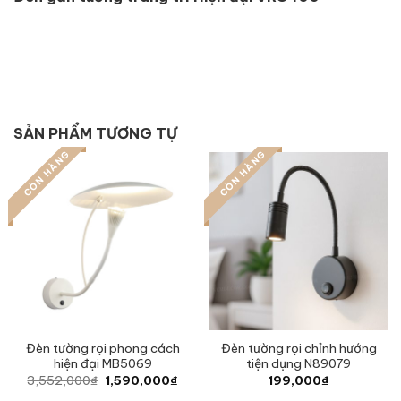
SẢN PHẨM TƯƠNG TỰ
CÒN HÀNG
CÒN HÀNG
Đèn tường rọi phong cách
Đèn tường rọi chỉnh hướng
hiện đại MB5069
tiện dụng N89079
Original
Current
3,552,000
₫
1,590,000
₫
199,000
₫
price
price