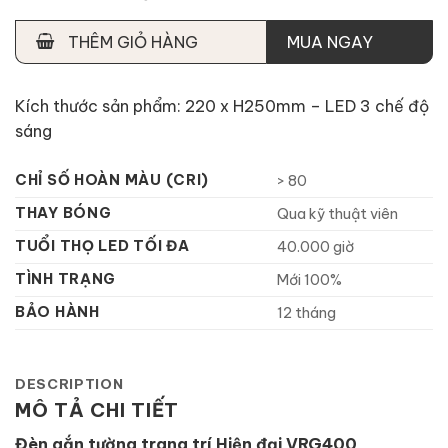
THÊM GIỎ HÀNG
MUA NGAY
Kích thước sản phẩm: 220 x H250mm – LED 3 chế độ
sáng
CHỈ SỐ HOÀN MÀU (CRI)
> 80
THAY BÓNG
Qua kỹ thuật viên
TUỔI THỌ LED TỐI ĐA
40.000 giờ
TÌNH TRẠNG
Mới 100%
BẢO HÀNH
12 tháng
DESCRIPTION
MÔ TẢ CHI TIẾT
Đèn gắn tường trang trí Hiện đại VRG400