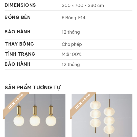
DIMENSIONS
300 × 700 × 380 cm
BÓNG ĐÈN
8 Bóng, E14
BẢO HÀNH
12 tháng
THAY BÓNG
Cho phép
TÌNH TRẠNG
Mới 100%
BẢO HÀNH
12 tháng
SẢN PHẨM TƯƠNG TỰ
CÒN HÀNG
CÒN HÀNG