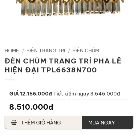
HOME
/
ĐÈN TRANG TRÍ
/
ĐÈN CHÙM
ĐÈN CHÙM TRANG TRÍ PHA LÊ
HIỆN ĐẠI TPL6638N700
GIÁ
12.156.000đ
Tiết kiệm ngay 3.646.000đ
8.510.000đ
THÊM GIỎ HÀNG
MUA NGAY