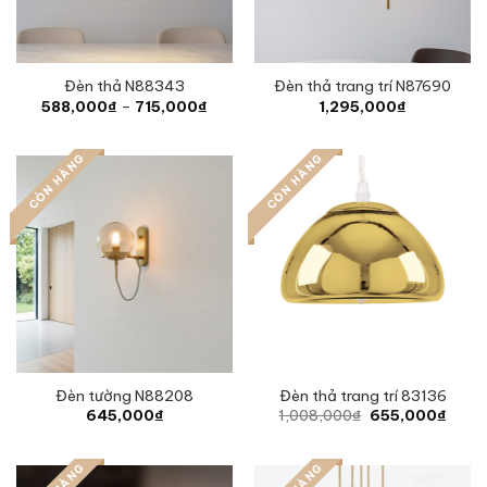
Đèn thả N88343
Đèn thả trang trí N87690
Price
588,000
₫
–
715,000
₫
1,295,000
₫
range:
588,000₫
through
CÒN HÀNG
CÒN HÀNG
715,000₫
Đèn tường N88208
Đèn thả trang trí 83136
Original
Curre
645,000
₫
1,008,000
₫
655,000
₫
price
price
was:
is:
1,008,000₫.
655,0