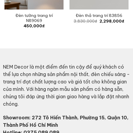
Đèn tường trang trí
Đèn thả trang trí 83856
N89069
Original
Curr
3,830,000
₫
2,298,000
₫
price
pric
450,000
₫
was:
is:
3,830,000₫.
2,29
NEM Decor là một điểm đến tin cậy để quý khách có
thể lựa chọn những sản phẩm nội thất, đèn chiếu sáng -
trang trí đạt chất lượng cao và giá tốt cho không gian
của mình. Với hàng ngàn mẫu sản phẩm có hàng sẵn,
chúng tôi đáp ứng thời gian giao hàng và lắp đặt nhanh
chóng.
Showroom: 272 Tô Hiến Thành, Phường 15, Quận 10,
Thành Phố Hồ Chí Minh
Hotline:
0375 089 089