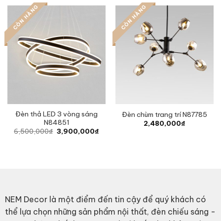
71,820,000₫.
34,110,000₫.
CÒN HÀNG
CÒN HÀNG
Đèn thả LED 3 vòng sáng
Đèn chùm trang trí N87785
N84851
2,480,000
₫
Original
Current
6,500,000
₫
3,900,000
₫
price
price
was:
is:
6,500,000₫.
3,900,000₫.
NEM Decor là một điểm đến tin cậy để quý khách có
thể lựa chọn những sản phẩm nội thất, đèn chiếu sáng -