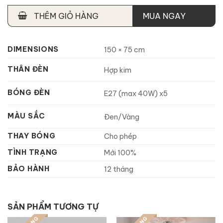
THÊM GIỎ HÀNG
MUA NGAY
DIMENSIONS
150 × 75 cm
THÂN ĐÈN
Hợp kim
BÓNG ĐÈN
E27 (max 40W) x5
MÀU SẮC
Đen/Vàng
THAY BÓNG
Cho phép
TÌNH TRẠNG
Mới 100%
BẢO HÀNH
12 tháng
SẢN PHẨM TƯƠNG TỰ