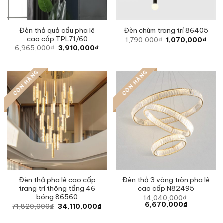
Đèn thả quả cầu pha lê
Đèn chùm trang trí 86405
cao cấp TPL71/60
Original
Curr
1,790,000
₫
1,070,000
₫
price
price
Original
Current
6,965,000
₫
3,910,000
₫
was:
is:
price
price
1,790,000₫.
1,07
was:
is:
6,965,000₫.
3,910,000₫.
CÒN HÀNG
CÒN HÀNG
Đèn thả pha lê cao cấp
Đèn thả 3 vòng tròn pha lê
trang trí thông tầng 46
cao cấp N82495
bóng 86560
14,040,000
₫
Original
Current
6,670,000
₫
Original
Current
71,820,000
₫
34,110,000
₫
price
price
price
price
was:
is:
was:
is:
14,040,000₫.
6,670,000₫