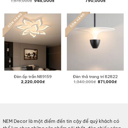
Original
Current
1,575,000
₫
945,000
₫
790,000
₫
price
price
was:
is:
1,575,000₫.
945,000₫.
CÒN HÀNG
CÒN HÀNG
Đèn ốp trần N89159
Đèn thả trang trí 82822
Original
Curre
2,220,000
₫
1,340,000
₫
871,000
₫
price
price
was:
is:
1,340,000₫.
871,0
NEM Decor là một điểm đến tin cậy để quý khách có