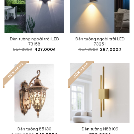
Đèn tường ngoài trời LED
Đèn tường ngoài trời LED
73158
73251
Original
Current
Original
Curren
657,000
₫
427,000
₫
457,000
₫
297,000
₫
price
price
price
price
was:
is:
was:
is:
657,000₫.
427,000₫.
457,000₫.
297,0
CÒN HÀNG
CÒN HÀNG
Đèn tường 85130
Đèn tường N88109