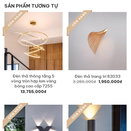
SẢN PHẨM TƯƠNG TỰ
CÒN HÀNG
CÒN HÀNG
Đèn thả thông tầng 5
Đèn thả trang trí 83033
vòng tròn hợp kim vàng
Original
Curr
3,285,000
₫
1,950,000
₫
price
pric
bóng cao cấp 7255
was:
is:
13,755,000
₫
3,285,000₫.
1,95
CÒN HÀNG
CÒN HÀNG