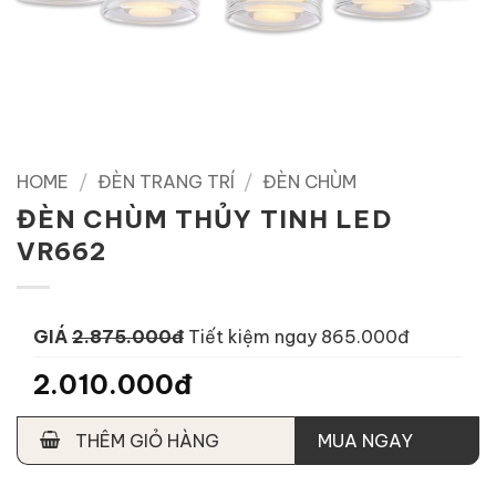
HOME
/
ĐÈN TRANG TRÍ
/
ĐÈN CHÙM
ĐÈN CHÙM THỦY TINH LED
VR662
GIÁ
2.875.000đ
Tiết kiệm ngay 865.000đ
2.010.000đ
THÊM GIỎ HÀNG
MUA NGAY