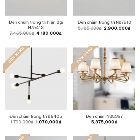
Đèn chùm trang trí hiện đại
Đèn chùm trang trí N87910
N75413
Original
Curr
5,185,000
₫
2,900,000
₫
price
pric
Original
Current
7,465,000
₫
4,180,000
₫
was:
is:
price
price
5,185,000₫.
2,90
was:
is:
7,465,000₫.
4,180,000₫.
CÒN HÀNG
CÒN HÀNG
Đèn chùm trang trí 86405
Đèn chùm N88397
Original
Current
1,790,000
₫
1,070,000
₫
5,375,000
₫
price
price
was:
is:
1,790,000₫.
1,070,000₫.