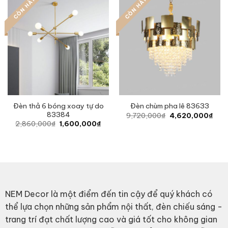
CÒN HÀNG
CÒN HÀNG
Đèn thả 6 bóng xoay tự do
Đèn chùm pha lê 83633
83384
Original
Curr
9,720,000
₫
4,620,000
₫
price
pric
Original
Current
2,860,000
₫
1,600,000
₫
was:
is:
price
price
9,720,000₫.
4,62
was:
is:
2,860,000₫.
1,600,000₫.
NEM Decor là một điểm đến tin cậy để quý khách có
thể lựa chọn những sản phẩm nội thất, đèn chiếu sáng -
trang trí đạt chất lượng cao và giá tốt cho không gian