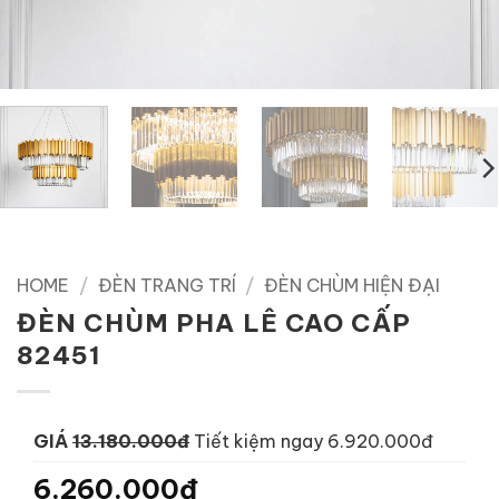
HOME
/
ĐÈN TRANG TRÍ
/
ĐÈN CHÙM HIỆN ĐẠI
ĐÈN CHÙM PHA LÊ CAO CẤP
82451
GIÁ
13.180.000đ
Tiết kiệm ngay 6.920.000đ
6.260.000đ