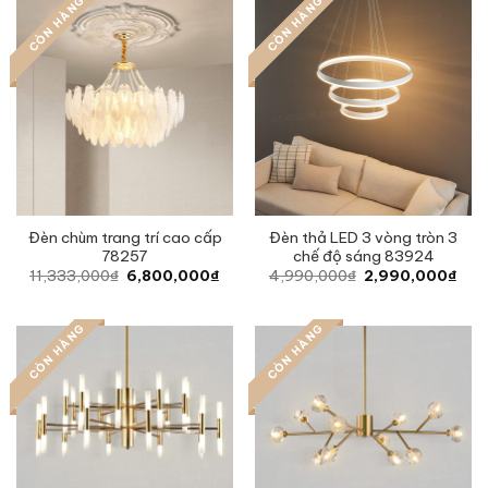
CÒN HÀNG
CÒN HÀNG
Đèn chùm trang trí cao cấp
Đèn thả LED 3 vòng tròn 3
78257
chế độ sáng 83924
Original
Current
Original
Curr
11,333,000
₫
6,800,000
₫
4,990,000
₫
2,990,000
₫
price
price
price
pric
was:
is:
was:
is:
11,333,000₫.
6,800,000₫.
4,990,000₫.
2,9
CÒN HÀNG
CÒN HÀNG