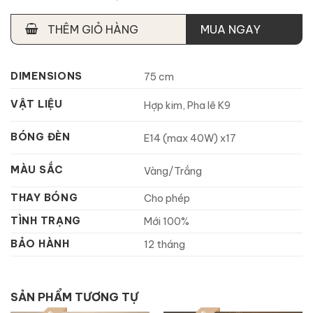
THÊM GIỎ HÀNG
MUA NGAY
DIMENSIONS
75 cm
VẬT LIỆU
Hợp kim, Pha lê K9
BÓNG ĐÈN
E14 (max 40W) x17
MÀU SẮC
Vàng/Trắng
THAY BÓNG
Cho phép
TÌNH TRẠNG
Mới 100%
BẢO HÀNH
12 tháng
SẢN PHẨM TƯƠNG TỰ