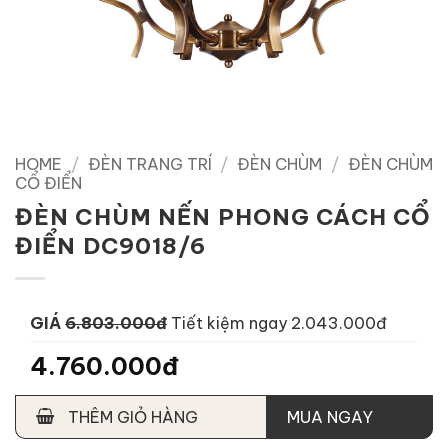
HOME
/
ĐÈN TRANG TRÍ
/
ĐÈN CHÙM
/
ĐÈN CHÙM
CỔ ĐIỂN
ĐÈN CHÙM NẾN PHONG CÁCH CỔ
ĐIỂN DC9018/6
GIÁ
6.803.000đ
Tiết kiệm ngay 2.043.000đ
4.760.000đ
THÊM GIỎ HÀNG
MUA NGAY