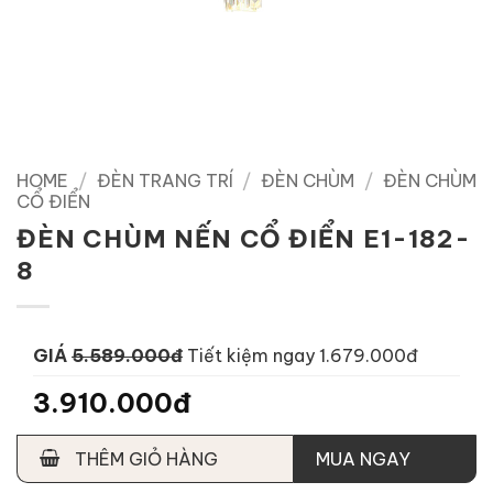
HOME
/
ĐÈN TRANG TRÍ
/
ĐÈN CHÙM
/
ĐÈN CHÙM
CỔ ĐIỂN
ĐÈN CHÙM NẾN CỔ ĐIỂN E1-182-
8
GIÁ
5.589.000đ
Tiết kiệm ngay 1.679.000đ
3.910.000đ
THÊM GIỎ HÀNG
MUA NGAY