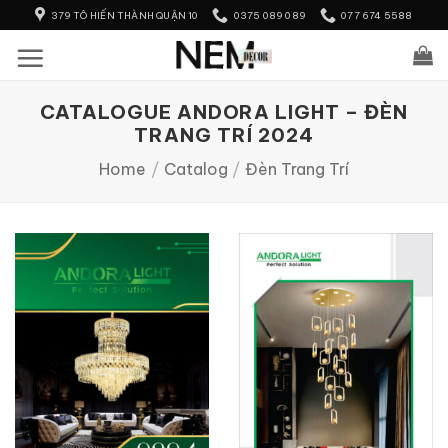
Skip
379 TÔ HIẾN THÀNH QUẬN 10
0375 089 089
077 674 5588
to
content
CATALOGUE ANDORA LIGHT – ĐÈN
TRANG TRÍ 2024
Home
/
Catalog
/
Đèn Trang Trí